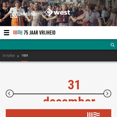
De tijdlijn
1939
31
december