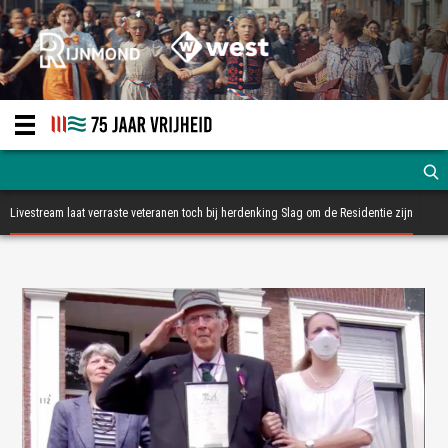
Livestream laat verraste veteranen toch bij herdenking Slag om de Residentie zijn