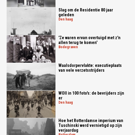
Slag om de Residentie 80 jaar
geleden
den haag
'Ze waren ervan overtuigd met z'n
allen terug te komen'
bodegraven
Waalsdorpervlakte: executieplaats
van vele verzetsstrijders
WOII in 100 foto's: de bevrijders zijn
er
den haag
Hoe het Rotterdamse imperium van
Tuschinski werd vernietigd op zijn
verjaardag
rotterdam