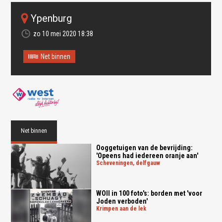
Ypenburg
zo 10 mei 2020 18:38
Net binnen
Net binnen
Ooggetuigen van de bevrijding:
'Opeens had iedereen oranje aan'
scheveningen, delfgauw
WOII in 100 foto's: borden met 'voor
Joden verboden'
krimpen aan de lek